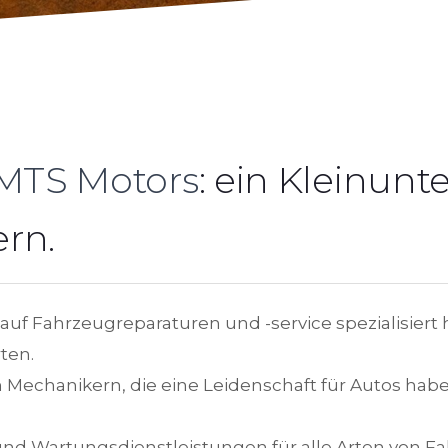
MTS Motors
: ein Kleinun
rn.
uf Fahrzeugreparaturen und -service spezialisiert h
ten.
Mechanikern, die eine Leidenschaft für Autos hab
nd Wartungsdienstleistungen für alle Arten von F